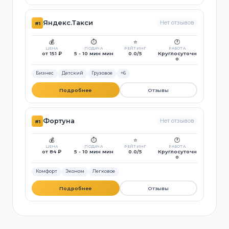
Яндекс.Такси
Нет отзывов
#1
💰
⏱️
⭐
🕐
ЦЕНА
ПОДАЧА
РЕЙТИНГ
РАБОТА
от 151 ₽
5 - 10 мин мин
0.0/5
Круглосуточн
о
Бизнес
Детский
Грузовое
+6
Подробнее
Отзывы
Фортуна
Нет отзывов
#1
💰
⏱️
⭐
🕐
ЦЕНА
ПОДАЧА
РЕЙТИНГ
РАБОТА
от 84 ₽
5 - 10 мин мин
0.0/5
Круглосуточн
о
Комфорт
Эконом
Легковое
Подробнее
Отзывы