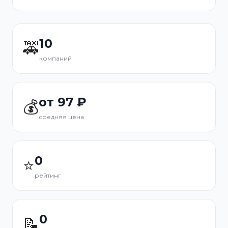
10
🚕
компаний
от 97 ₽
💰
средняя цена
0
⭐
рейтинг
0
📝