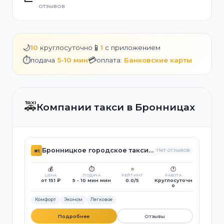
отзывов
🌙
📱
10
круглосуточно
1
с приложением
⏱️
💳
подача
5-10 мин
оплата:
Банковские карты
🚕
Компании такси в Бронницах
Бронницкое городское такси №1
Нет отзывов
#1
💰
⏱️
⭐
🕐
ЦЕНА
ПОДАЧА
РЕЙТИНГ
РАБОТА
от 151 ₽
5 - 10 мин мин
0.0/5
Круглосуточн
о
Комфорт
Эконом
Легковое
Подробнее
Отзывы