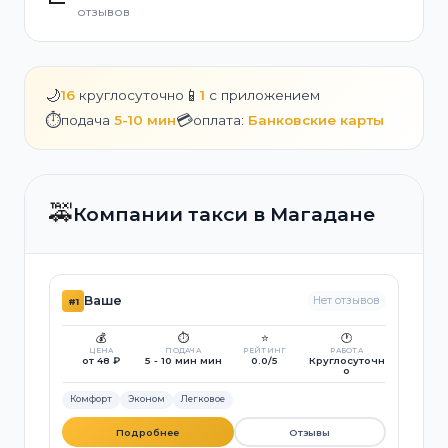
отзывов
🌙
📱
16
круглосуточно
1
с приложением
⏱️
💳
подача
5-10 мин
оплата:
Банковские карты
🚕
Компании такси в Магадане
Ваше
Нет отзывов
#1
💰
⏱️
⭐
🕐
ЦЕНА
ПОДАЧА
РЕЙТИНГ
РАБОТА
от 48 ₽
5 - 10 мин мин
0.0/5
Круглосуточн
о
Комфорт
Эконом
Легковое
Подробнее
Отзывы