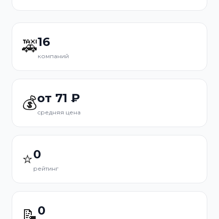
16
🚕
компаний
от 71 ₽
💰
средняя цена
0
⭐
рейтинг
0
📝