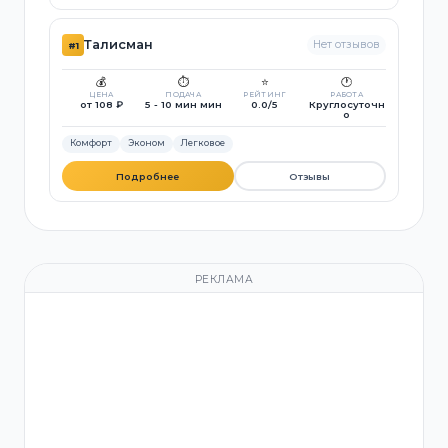
Талисман
Нет отзывов
#1
💰
⏱️
⭐
🕐
ЦЕНА
ПОДАЧА
РЕЙТИНГ
РАБОТА
от 108 ₽
5 - 10 мин мин
0.0/5
Круглосуточн
о
Комфорт
Эконом
Легковое
Подробнее
Отзывы
РЕКЛАМА