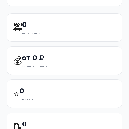
0
🚕
компаний
от 0 ₽
💰
средняя цена
0
⭐
рейтинг
0
📝