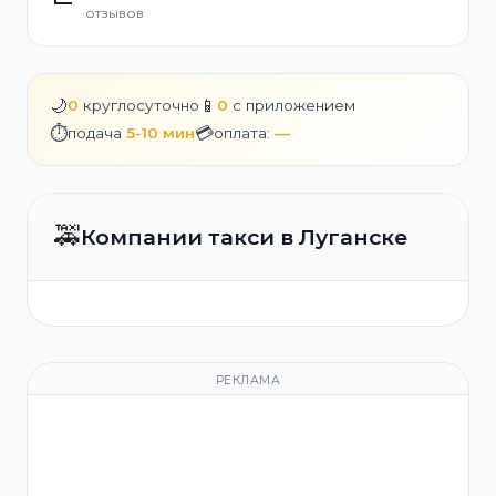
отзывов
🌙
📱
0
круглосуточно
0
с приложением
⏱️
💳
подача
5-10 мин
оплата:
—
🚕
Компании такси в Луганске
РЕКЛАМА