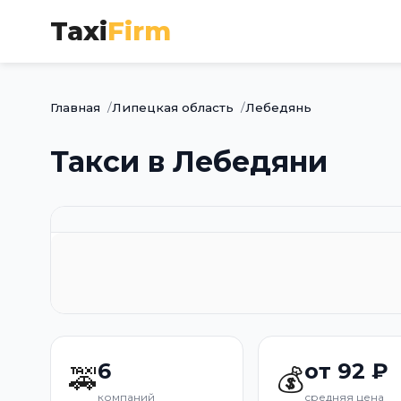
Taxi
Firm
Главная
Липецкая область
Лебедянь
Такси в Лебедяни
6
от 92 ₽
🚕
💰
компаний
средняя цена