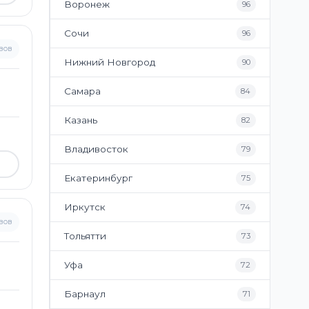
Воронеж
96
Сочи
96
вов
Нижний Новгород
90
Самара
84
Казань
82
Владивосток
79
Екатеринбург
75
Иркутск
74
вов
Тольятти
73
Уфа
72
Барнаул
71