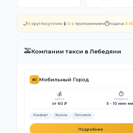
🌙
📱
⏱️
6
круглосуточно
0
с приложением
подача
5-1
🚕
Компании такси в Лебедяни
Мобильный Город
#1
💰
⏱️
ЦЕНА
ПОДАЧА
от 60 ₽
5 - 10 мин м
Комфорт
Эконом
Легковое
Подробнее