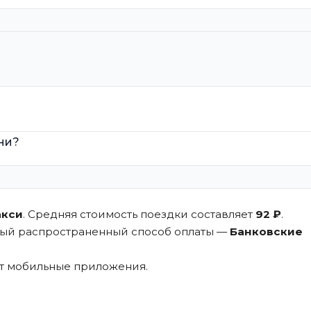
яни?
акси
. Средняя стоимость поездки составляет
92 ₽
.
мый распространенный способ оплаты —
Банковские
ют мобильные приложения.
.