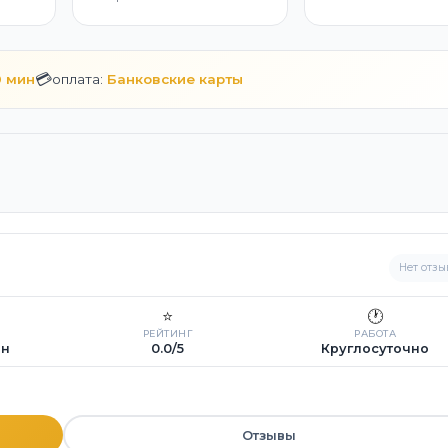
💳
0 мин
оплата:
Банковские карты
Нет отзы
⭐
🕐
РЕЙТИНГ
РАБОТА
ин
0.0/5
Круглосуточно
Отзывы