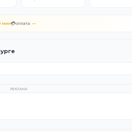
💳
0 мин
оплата:
—
бурге
РЕКЛАМА