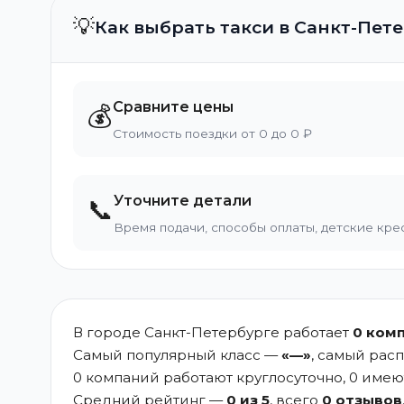
💡
Как выбрать такси в Санкт-Пет
Сравните цены
💰
Стоимость поездки от 0 до 0 ₽
Уточните детали
📞
Время подачи, способы оплаты, детские кре
В городе Санкт-Петербурге работает
0 ком
Самый популярный класс —
«—»
, самый рас
0 компаний работают круглосуточно, 0 име
Средний рейтинг —
0 из 5
, всего
0 отзывов