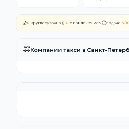
🌙
📱
⏱️
0
круглосуточно
0
с приложением
подача
5-1
🚕
Компании такси в Санкт-Петер