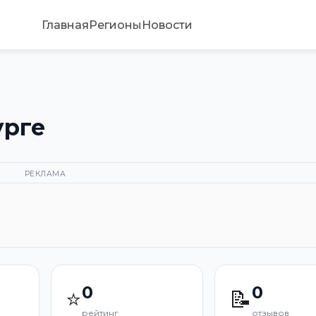
Главная
Регионы
Новости
урге
РЕКЛАМА
0
0
⭐
📝
рейтинг
отзывов