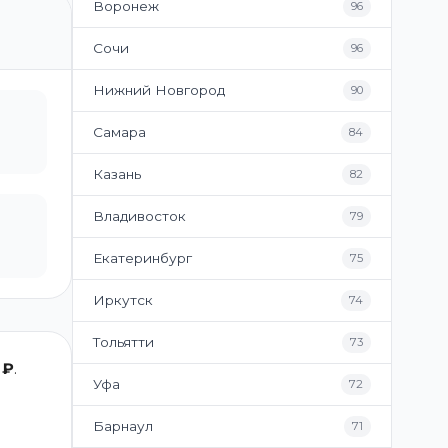
Воронеж
96
Сочи
96
Нижний Новгород
90
Самара
84
Казань
82
Владивосток
79
Екатеринбург
75
Иркутск
74
Тольятти
73
 ₽
.
Уфа
72
Барнаул
71