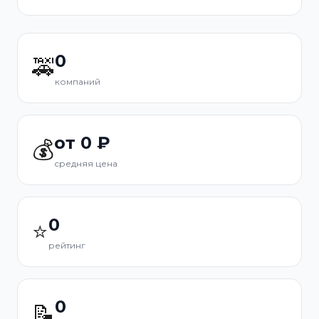
0
🚕
компаний
от 0 ₽
💰
средняя цена
0
⭐
рейтинг
0
📝