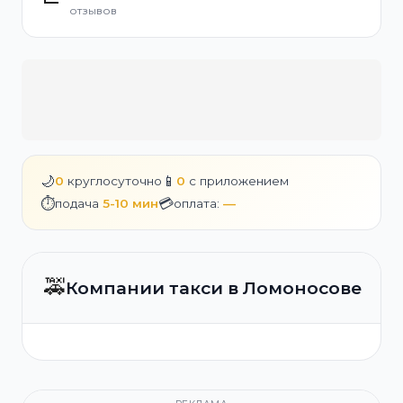
отзывов
🌙
📱
0
круглосуточно
0
с приложением
⏱️
💳
подача
5-10 мин
оплата:
—
🚕
Компании такси в Ломоносове