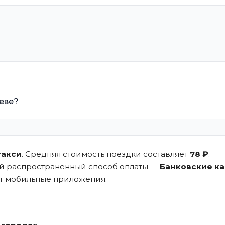
иеве?
такси
. Средняя стоимость поездки составляет
78 ₽
.
ый распространенный способ оплаты —
Банковские к
ют мобильные приложения.
.