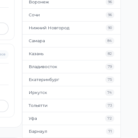
Воронеж
96
Сочи
96
Нижний Новгород
90
Самара
84
Казань
82
вов
Владивосток
79
Екатеринбург
75
Иркутск
74
Тольятти
73
Уфа
72
Барнаул
71