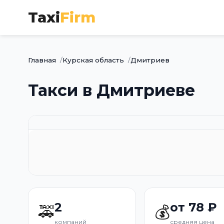
Taxi
Firm
Главная
Курская область
Дмитриев
Такси в Дмитриеве
2
от 78 ₽
🚕
💰
компаний
средняя цена