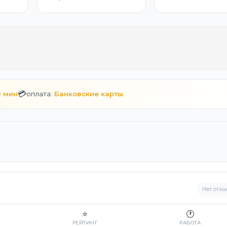
💳
0 мин
оплата:
Банковские карты
Нет отзы
⭐
🕐
РЕЙТИНГ
РАБОТА