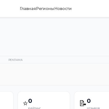
Главная
Регионы
Новости
РЕКЛАМА
0
0
⭐
📝
рейтинг
отзывов