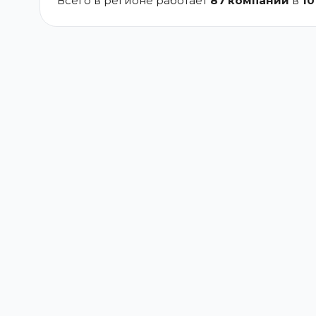
Всего в регионе работает
87 компаний
в
10