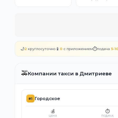
🌙
📱
⏱️
2
круглосуточно
0
с приложением
подача
5-1
🚕
Компании такси в Дмитриеве
Городское
#1
💰
⏱️
ЦЕНА
ПОДАЧА