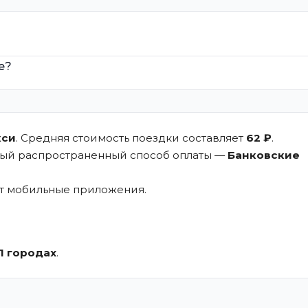
е?
кси
. Средняя стоимость поездки составляет
62 ₽
.
мый распространенный способ оплаты —
Банковские
ют мобильные приложения.
.
1 городах
.