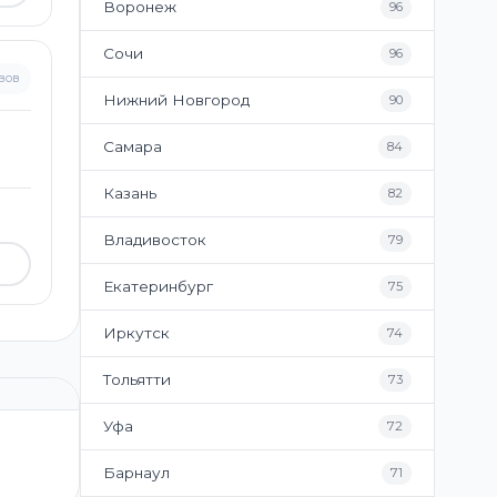
Воронеж
96
Сочи
96
вов
Нижний Новгород
90
Самара
84
Казань
82
Владивосток
79
Екатеринбург
75
Иркутск
74
Тольятти
73
Уфа
72
Барнаул
71