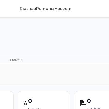
Главная
Регионы
Новости
РЕКЛАМА
0
0
⭐
📝
рейтинг
отзывов