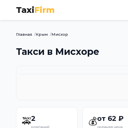
Taxi
Firm
Главная
Крым
Мисхор
Такси в Мисхоре
2
от 62 ₽
🚕
💰
компаний
средняя цена