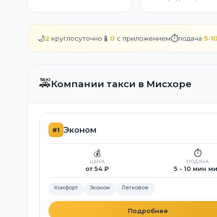
🌙
📱
⏱️
2
круглосуточно
0
с приложением
подача
5-1
🚕
Компании такси в Мисхоре
Эконом
#1
💰
⏱️
ЦЕНА
ПОДАЧА
от 54 ₽
5 - 10 мин м
Комфорт
Эконом
Легковое
Подробнее