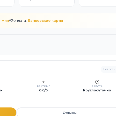
💳
0 мин
оплата:
Банковские карты
Нет отзы
⭐
🕐
РЕЙТИНГ
РАБОТА
ин
0.0/5
Круглосуточно
Отзывы