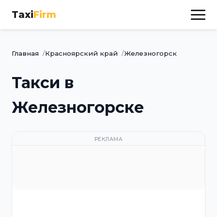
Taxi
Firm
Главная
Красноярский край
Железногорск
Такси в
Железногорске
РЕКЛАМА