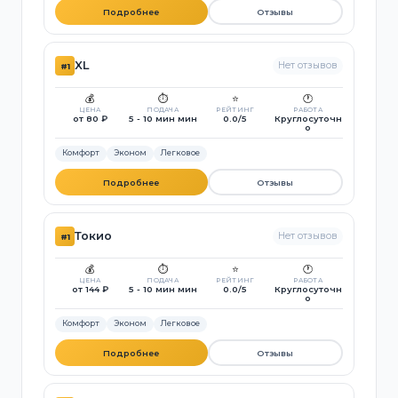
Подробнее
Отзывы
XL
Нет отзывов
#1
💰
⏱️
⭐
🕐
ЦЕНА
ПОДАЧА
РЕЙТИНГ
РАБОТА
от 80 ₽
5 - 10 мин мин
0.0/5
Круглосуточн
о
Комфорт
Эконом
Легковое
Подробнее
Отзывы
Токио
Нет отзывов
#1
💰
⏱️
⭐
🕐
ЦЕНА
ПОДАЧА
РЕЙТИНГ
РАБОТА
от 144 ₽
5 - 10 мин мин
0.0/5
Круглосуточн
о
Комфорт
Эконом
Легковое
Подробнее
Отзывы