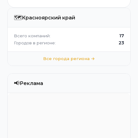
🗺️
Красноярский край
17
Всего компаний:
23
Городов в регионе:
Все города региона →
📢
Реклама