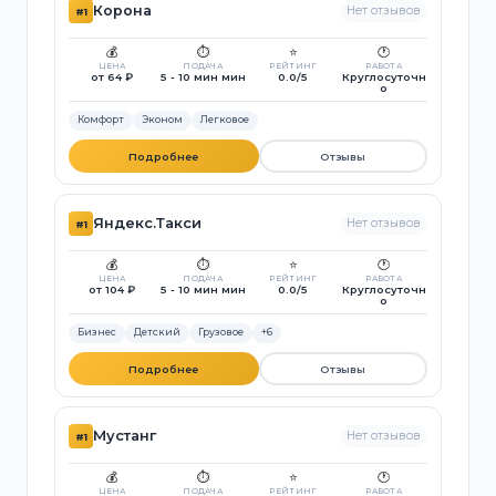
Корона
Нет отзывов
#1
💰
⏱️
⭐
🕐
ЦЕНА
ПОДАЧА
РЕЙТИНГ
РАБОТА
от 64 ₽
5 - 10 мин мин
0.0/5
Круглосуточн
о
Комфорт
Эконом
Легковое
Подробнее
Отзывы
Яндекс.Такси
Нет отзывов
#1
💰
⏱️
⭐
🕐
ЦЕНА
ПОДАЧА
РЕЙТИНГ
РАБОТА
от 104 ₽
5 - 10 мин мин
0.0/5
Круглосуточн
о
Бизнес
Детский
Грузовое
+6
Подробнее
Отзывы
Мустанг
Нет отзывов
#1
💰
⏱️
⭐
🕐
ЦЕНА
ПОДАЧА
РЕЙТИНГ
РАБОТА