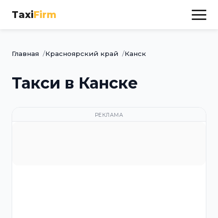
Taxi
Firm
Главная
Красноярский край
Канск
Такси в Канске
РЕКЛАМА