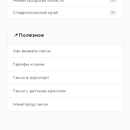
Нижегородская область
29
Ставропольский край
20
📌
Полезное
Как вызвать такси
Тарифы и цены
Такси в аэропорт
Такси с детским креслом
Межгород такси