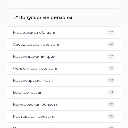
📍
Популярные регионы
Московская область
77
Свердловская область
48
Краснодарский край
27
Челябинская область
30
Красноярский край
23
Башкортостан
21
Кемеровская область
20
Ростовская область
25