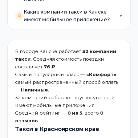
Какие компании такси в Канске
Q
▼
имеют мобильное приложение?
В городе Канске работает
32 компаний
такси
. Средняя стоимость поездки
составляет
76 ₽
.
Самый популярный класс —
«Комфорт»
,
самый распространенный способ оплаты
—
Наличные
.
32 компаний работают круглосуточно, 2
имеют мобильные приложения.
Средний рейтинг —
0 из 5
, всего
0
отзывов
.
Такси в Красноярском крае