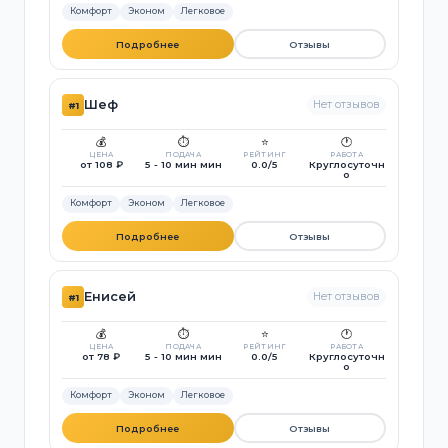
Комфорт
Эконом
Легковое
Подробнее
Отзывы
Шеф
Нет отзывов
#1
💰
⏱️
⭐
🕐
ЦЕНА
ПОДАЧА
РЕЙТИНГ
РАБОТА
от 108 ₽
5 - 10 мин мин
0.0/5
Круглосуточн
о
Комфорт
Эконом
Легковое
Подробнее
Отзывы
Енисей
Нет отзывов
#1
💰
⏱️
⭐
🕐
ЦЕНА
ПОДАЧА
РЕЙТИНГ
РАБОТА
от 78 ₽
5 - 10 мин мин
0.0/5
Круглосуточн
о
Комфорт
Эконом
Легковое
Подробнее
Отзывы