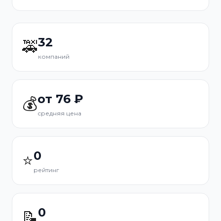
32
🚕
компаний
от 76 ₽
💰
средняя цена
0
⭐
рейтинг
0
📝