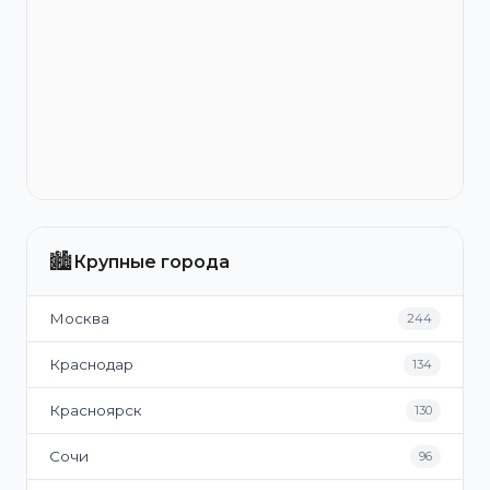
🏙️
Крупные города
Москва
244
Краснодар
134
Красноярск
130
Сочи
96