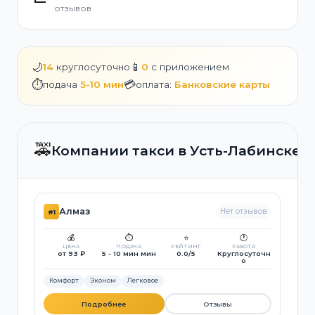
отзывов
🌙
📱
14
круглосуточно
0
с приложением
⏱️
💳
подача
5-10 мин
оплата:
Банковские карты
🚕
Компании такси в Усть-Лабинске
Алмаз
Нет отзывов
#1
💰
⏱️
⭐
🕐
ЦЕНА
ПОДАЧА
РЕЙТИНГ
РАБОТА
от 93 ₽
5 - 10 мин мин
0.0/5
Круглосуточн
о
Комфорт
Эконом
Легковое
Подробнее
Отзывы