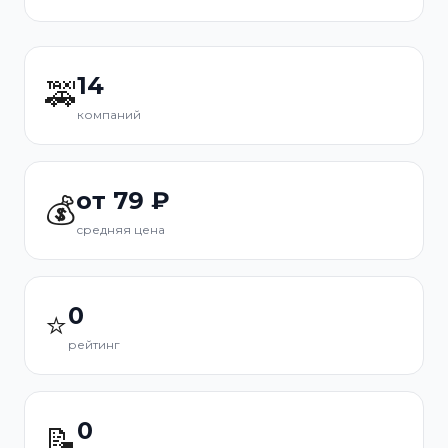
14
🚕
компаний
от 79 ₽
💰
средняя цена
0
⭐
рейтинг
0
📝