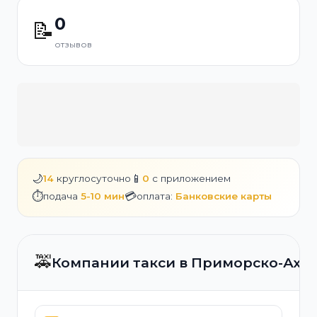
0
📝
отзывов
🌙
📱
14
круглосуточно
0
с приложением
⏱️
💳
подача
5-10 мин
оплата:
Банковские карты
🚕
Компании такси в Приморско-Ахт