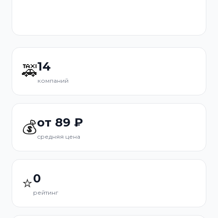
14
🚕
компаний
от 89 ₽
💰
средняя цена
0
⭐
рейтинг