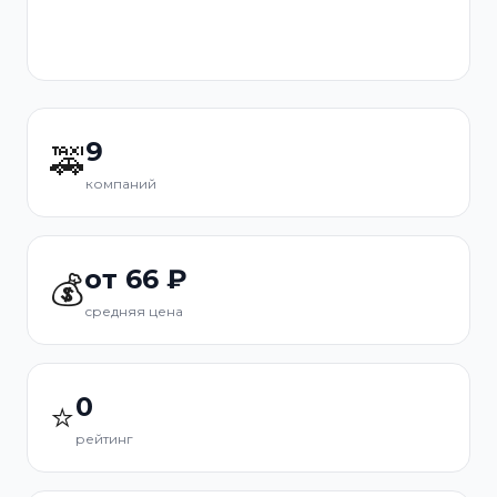
9
🚕
компаний
от 66 ₽
💰
средняя цена
0
⭐
рейтинг