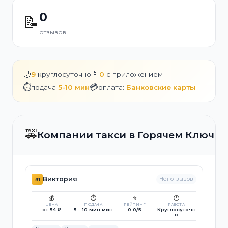
0
📝
отзывов
🌙
📱
9
круглосуточно
0
с приложением
⏱️
💳
подача
5-10 мин
оплата:
Банковские карты
🚕
Компании такси в Горячем Ключе
Виктория
Нет отзывов
#1
💰
⏱️
⭐
🕐
ЦЕНА
ПОДАЧА
РЕЙТИНГ
РАБОТА
от 54 ₽
5 - 10 мин мин
0.0/5
Круглосуточн
о