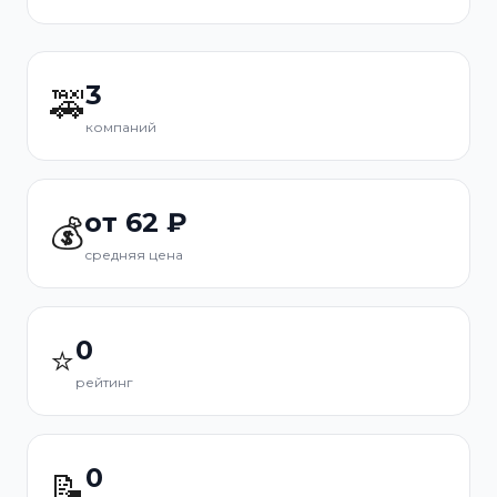
3
🚕
компаний
от 62 ₽
💰
средняя цена
0
⭐
рейтинг
0
📝