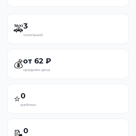
3
🚕
компаний
от 62 ₽
💰
средняя цена
0
⭐
рейтинг
0
📝