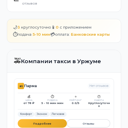
отзывов
🌙
📱
3
круглосуточно
0
с приложением
⏱️
💳
подача
5-10 мин
оплата:
Банковские карты
🚕
Компании такси в Уржуме
Парма
Нет отзывов
#1
💰
⏱️
⭐
🕐
ЦЕНА
ПОДАЧА
РЕЙТИНГ
РАБОТА
от 78 ₽
5 - 10 мин мин
0.0/5
Круглосуточн
о
Комфорт
Эконом
Легковое
Подробнее
Отзывы