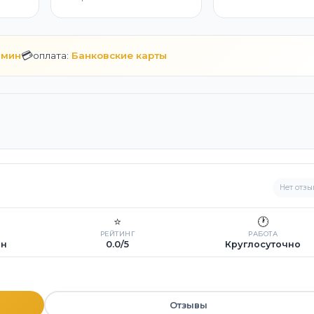
💳
 мин
оплата:
Банковские карты
Нет отзы
⭐
🕐
РЕЙТИНГ
РАБОТА
ин
0.0/5
Круглосуточно
Отзывы