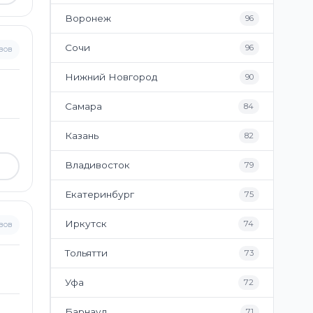
Воронеж
96
Сочи
96
вов
Нижний Новгород
90
Самара
84
Казань
82
Владивосток
79
Екатеринбург
75
Иркутск
74
вов
Тольятти
73
Уфа
72
Барнаул
71