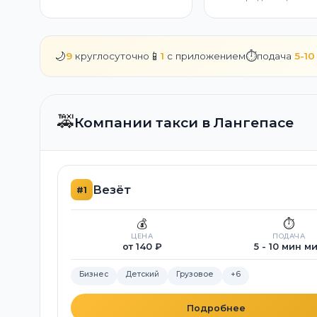
🌙
📱
⏱️
9
круглосуточно
1
с приложением
подача
5-10
🚕
Компании такси в Лангепасе
Везёт
#1
💰
⏱️
ЦЕНА
ПОДАЧА
от 140 ₽
5 - 10 мин м
Бизнес
Детский
Грузовое
+6
Подробнее