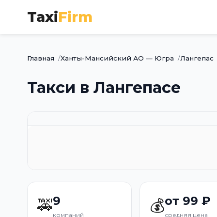
Taxi
Firm
Главная
Ханты-Мансийский АО — Югра
Лангепас
Такси в Лангепасе
9
от 99 ₽
🚕
💰
компаний
средняя цена