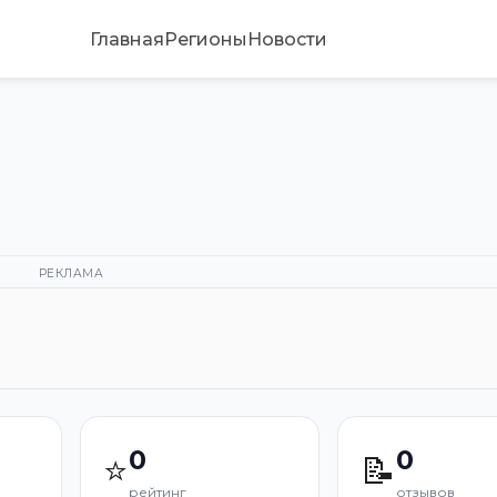
Главная
Регионы
Новости
РЕКЛАМА
0
0
⭐
📝
рейтинг
отзывов