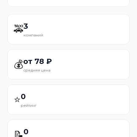
3
🚕
компаний
от 78 ₽
💰
средняя цена
0
⭐
рейтинг
0
📝