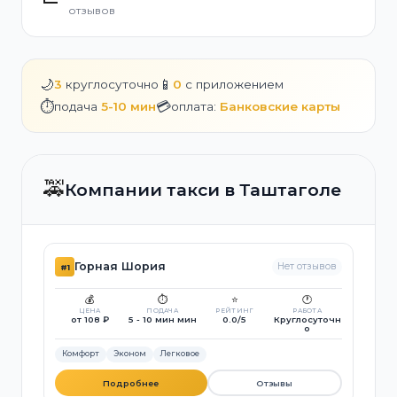
отзывов
🌙
📱
3
круглосуточно
0
с приложением
⏱️
💳
подача
5-10 мин
оплата:
Банковские карты
🚕
Компании такси в Таштаголе
Горная Шория
Нет отзывов
#1
💰
⏱️
⭐
🕐
ЦЕНА
ПОДАЧА
РЕЙТИНГ
РАБОТА
от 108 ₽
5 - 10 мин мин
0.0/5
Круглосуточн
о
Комфорт
Эконом
Легковое
Подробнее
Отзывы