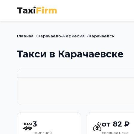
Taxi
Firm
Главная
Карачаево-Черкесия
Карачаевск
Такси в Карачаевске
3
от 82 ₽
🚕
💰
компаний
средняя цена