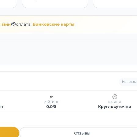
💳
0 мин
оплата:
Банковские карты
Нет отзы
⭐
🕐
РЕЙТИНГ
РАБОТА
ин
0.0/5
Круглосуточно
Отзывы