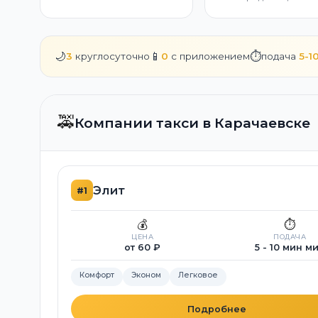
🌙
📱
⏱️
3
круглосуточно
0
с приложением
подача
5-1
🚕
Компании такси в Карачаевске
Элит
#1
💰
⏱️
ЦЕНА
ПОДАЧА
от 60 ₽
5 - 10 мин м
Комфорт
Эконом
Легковое
Подробнее