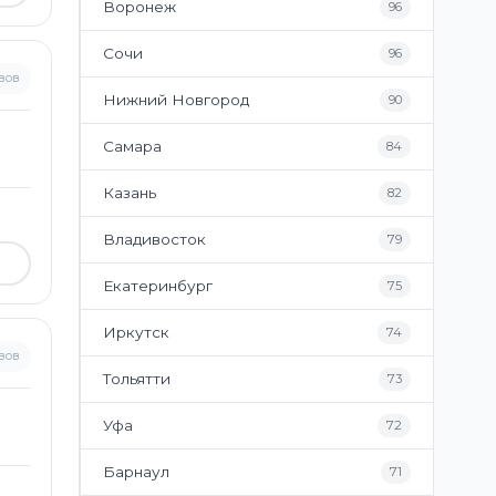
Воронеж
96
Сочи
96
вов
Нижний Новгород
90
Самара
84
Казань
82
Владивосток
79
Екатеринбург
75
Иркутск
74
вов
Тольятти
73
Уфа
72
Барнаул
71