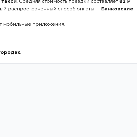
 такси
. Средняя стоимость поездки составляет
82 ₽
.
мый распространенный способ оплаты —
Банковские
ют мобильные приложения.
.
городах
.