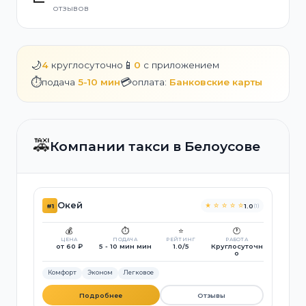
отзывов
🌙
📱
4
круглосуточно
0
с приложением
⏱️
💳
подача
5-10 мин
оплата:
Банковские карты
🚕
Компании такси в Белоусове
Окей
★ ☆ ☆ ☆ ☆
#1
1.0
(1)
💰
⏱️
⭐
🕐
ЦЕНА
ПОДАЧА
РЕЙТИНГ
РАБОТА
от 60 ₽
5 - 10 мин мин
1.0/5
Круглосуточн
о
Комфорт
Эконом
Легковое
Подробнее
Отзывы