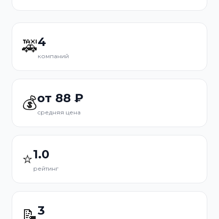
4
🚕
компаний
от 88 ₽
💰
средняя цена
1.0
⭐
рейтинг
3
📝