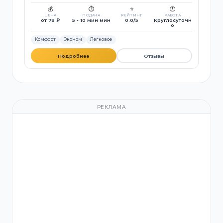
💰
⏱️
⭐
🕐
ЦЕНА
ПОДАЧА
РЕЙТИНГ
РАБОТА
от 78 ₽
5 - 10 мин мин
0.0/5
Круглосуточн
о
Комфорт
Эконом
Легковое
Подробнее
Отзывы
РЕКЛАМА