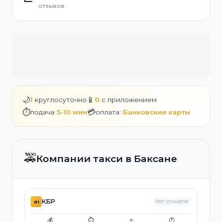
отзывов
🌙
📱
1
круглосуточно
0
с приложением
⏱️
💳
подача
5-10 мин
оплата:
Банковские карты
🚕
Компании такси в Баксане
КБР
Нет отзывов
#1
💰
⏱️
⭐
🕐