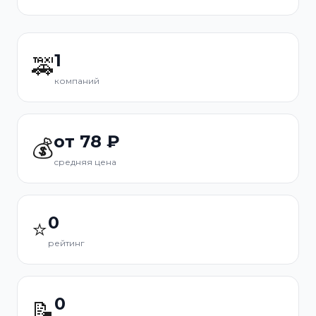
1
🚕
компаний
от 78 ₽
💰
средняя цена
0
⭐
рейтинг
0
📝