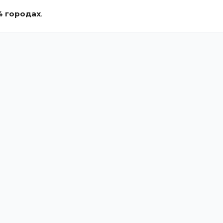
4 городах
.