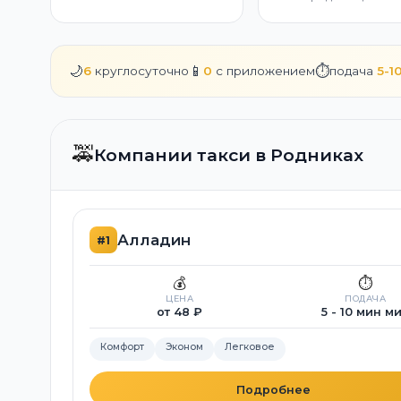
🌙
📱
⏱️
6
круглосуточно
0
с приложением
подача
5-1
🚕
Компании такси в Родниках
Алладин
#1
💰
⏱️
ЦЕНА
ПОДАЧА
от 48 ₽
5 - 10 мин м
Комфорт
Эконом
Легковое
Подробнее