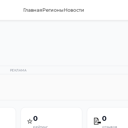
Главная
Регионы
Новости
РЕКЛАМА
0
0
⭐
📝
рейтинг
отзывов