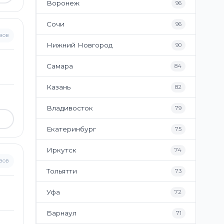
Воронеж
96
Сочи
96
вов
Нижний Новгород
90
Самара
84
Казань
82
Владивосток
79
Екатеринбург
75
Иркутск
74
вов
Тольятти
73
Уфа
72
Барнаул
71