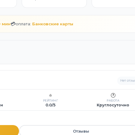
💳
0 мин
оплата:
Банковские карты
Нет отзы
⭐
🕐
РЕЙТИНГ
РАБОТА
ин
0.0/5
Круглосуточно
Отзывы