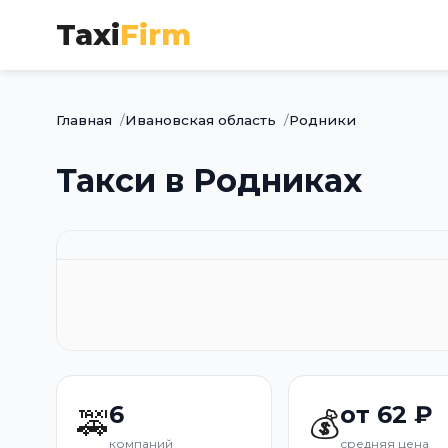
Taxi
Firm
Главная
Ивановская область
Родники
Такси в Родниках
6
от 62 ₽
🚕
💰
компаний
средняя цена