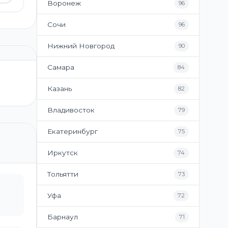
Воронеж
96
Сочи
96
Нижний Новгород
90
Самара
84
Казань
82
Владивосток
79
Екатеринбург
75
Иркутск
74
Тольятти
73
Уфа
72
Барнаул
71