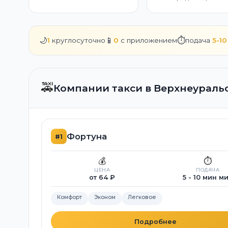
🌙
📱
⏱️
1
круглосуточно
0
с приложением
подача
5-10
🚕
Компании такси в Верхнеураль
Фортуна
#1
💰
⏱️
ЦЕНА
ПОДАЧА
от 64 ₽
5 - 10 мин м
Комфорт
Эконом
Легковое
Подробнее