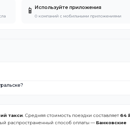
Используйте приложения
📱
сла
0 компаний с мобильными приложениями
?
уральске?
ний такси
. Средняя стоимость поездки составляет
64 
мый распространенный способ оплаты —
Банковские