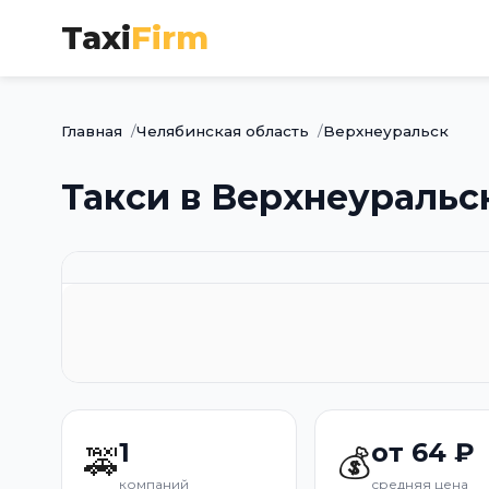
Taxi
Firm
Главная
Челябинская область
Верхнеуральск
Такси в Верхнеуральс
1
от 64 ₽
🚕
💰
компаний
средняя цена