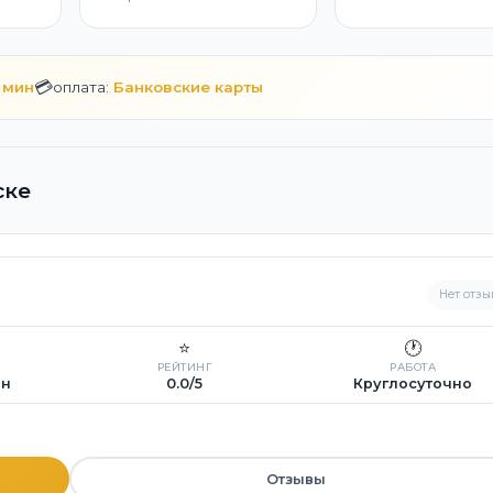
💳
 мин
оплата:
Банковские карты
ске
Нет отзы
⭐
🕐
РЕЙТИНГ
РАБОТА
ин
0.0/5
Круглосуточно
Отзывы