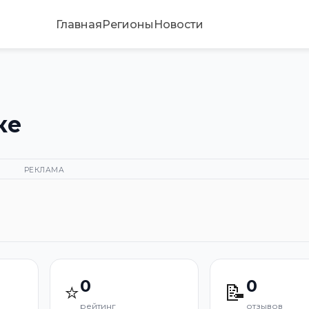
Главная
Регионы
Новости
ке
РЕКЛАМА
0
0
⭐
📝
рейтинг
отзывов