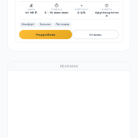
💰
⏱️
⭐
🕐
ЦЕНА
ПОДАЧА
РЕЙТИНГ
РАБОТА
от 48 ₽
5 - 10 мин мин
0.0/5
Круглосуточн
о
Комфорт
Эконом
Легковое
Подробнее
Отзывы
РЕКЛАМА