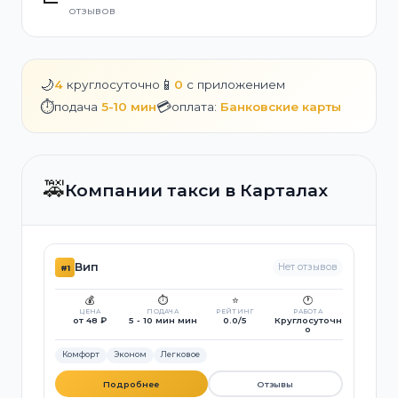
отзывов
🌙
📱
4
круглосуточно
0
с приложением
⏱️
💳
подача
5-10 мин
оплата:
Банковские карты
🚕
Компании такси в Карталах
Вип
Нет отзывов
#1
💰
⏱️
⭐
🕐
ЦЕНА
ПОДАЧА
РЕЙТИНГ
РАБОТА
от 48 ₽
5 - 10 мин мин
0.0/5
Круглосуточн
о
Комфорт
Эконом
Легковое
Подробнее
Отзывы