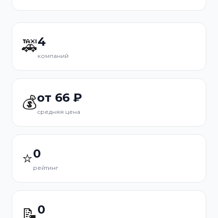
4
🚕
компаний
от 66 ₽
💰
средняя цена
0
⭐
рейтинг
0
📝