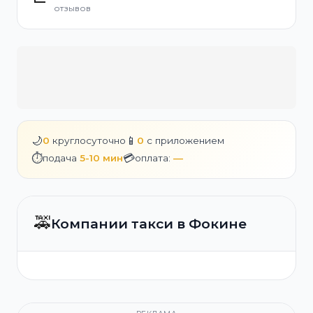
отзывов
🌙
📱
0
круглосуточно
0
с приложением
⏱️
💳
подача
5-10 мин
оплата:
—
🚕
Компании такси в Фокине