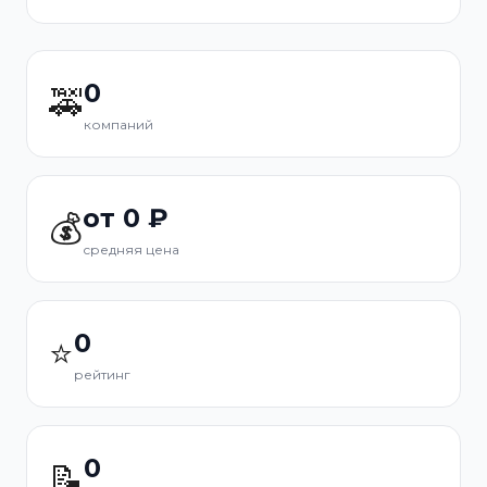
0
🚕
компаний
от 0 ₽
💰
средняя цена
0
⭐
рейтинг
0
📝