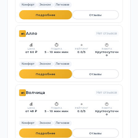
Комфорт
Эконом
Легковое
Подробнее
Отзывы
Алло
Нет отзывов
#1
💰
⏱️
⭐
🕐
ЦЕНА
ПОДАЧА
РЕЙТИНГ
РАБОТА
от 60 ₽
5 - 10 мин мин
0.0/5
Круглосуточн
о
Комфорт
Эконом
Легковое
Подробнее
Отзывы
Волчица
Нет отзывов
#1
💰
⏱️
⭐
🕐
ЦЕНА
ПОДАЧА
РЕЙТИНГ
РАБОТА
от 48 ₽
5 - 10 мин мин
0.0/5
Круглосуточн
о
Комфорт
Эконом
Легковое
Подробнее
Отзывы