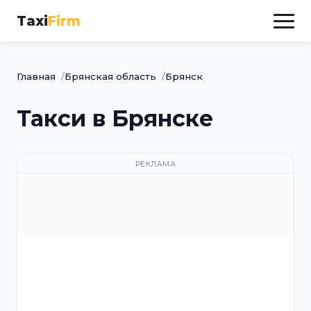
Taxi
Firm
Главная
Брянская область
Брянск
Такси в Брянске
РЕКЛАМА