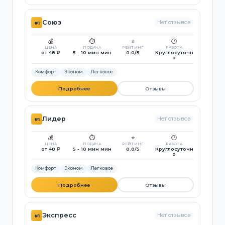
Союз
Нет отзывов
#1
💰
⏱️
⭐
🕐
ЦЕНА
ПОДАЧА
РЕЙТИНГ
РАБОТА
от 48 ₽
5 - 10 мин мин
0.0/5
Круглосуточн
о
Комфорт
Эконом
Легковое
Подробнее
Отзывы
Лидер
Нет отзывов
#1
💰
⏱️
⭐
🕐
ЦЕНА
ПОДАЧА
РЕЙТИНГ
РАБОТА
от 48 ₽
5 - 10 мин мин
0.0/5
Круглосуточн
о
Комфорт
Эконом
Легковое
Подробнее
Отзывы
Экспресс
Нет отзывов
#1