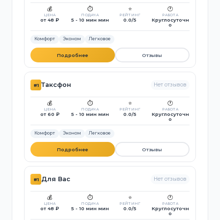
💰
⏱️
⭐
🕐
ЦЕНА
ПОДАЧА
РЕЙТИНГ
РАБОТА
от 48 ₽
5 - 10 мин мин
0.0/5
Круглосуточн
о
Комфорт
Эконом
Легковое
Подробнее
Отзывы
Таксфон
Нет отзывов
#1
💰
⏱️
⭐
🕐
ЦЕНА
ПОДАЧА
РЕЙТИНГ
РАБОТА
от 60 ₽
5 - 10 мин мин
0.0/5
Круглосуточн
о
Комфорт
Эконом
Легковое
Подробнее
Отзывы
Для Вас
Нет отзывов
#1
💰
⏱️
⭐
🕐
ЦЕНА
ПОДАЧА
РЕЙТИНГ
РАБОТА
от 48 ₽
5 - 10 мин мин
0.0/5
Круглосуточн
о