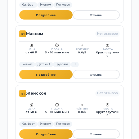
Комфорт
Эконом
Легковое
Подробнее
Отзывы
Максим
Нет отзывов
#1
💰
⏱️
⭐
🕐
ЦЕНА
ПОДАЧА
РЕЙТИНГ
РАБОТА
от 48 ₽
5 - 10 мин мин
0.0/5
Круглосуточн
о
Бизнес
Детский
Грузовое
+6
Подробнее
Отзывы
Женское
Нет отзывов
#1
💰
⏱️
⭐
🕐
ЦЕНА
ПОДАЧА
РЕЙТИНГ
РАБОТА
от 48 ₽
5 - 10 мин мин
0.0/5
Круглосуточн
о
Комфорт
Эконом
Легковое
Подробнее
Отзывы