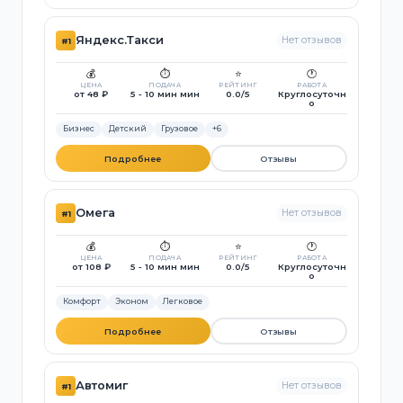
Яндекс.Такси
Нет отзывов
#1
💰
⏱️
⭐
🕐
ЦЕНА
ПОДАЧА
РЕЙТИНГ
РАБОТА
от 48 ₽
5 - 10 мин мин
0.0/5
Круглосуточн
о
Бизнес
Детский
Грузовое
+6
Подробнее
Отзывы
Омега
Нет отзывов
#1
💰
⏱️
⭐
🕐
ЦЕНА
ПОДАЧА
РЕЙТИНГ
РАБОТА
от 108 ₽
5 - 10 мин мин
0.0/5
Круглосуточн
о
Комфорт
Эконом
Легковое
Подробнее
Отзывы
Автомиг
Нет отзывов
#1