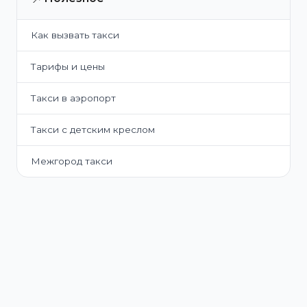
Как вызвать такси
Тарифы и цены
Такси в аэропорт
Такси с детским креслом
Межгород такси