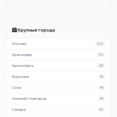
🏙️
Крупные города
Москва
244
Краснодар
134
Красноярск
130
Воронеж
96
Сочи
96
Нижний Новгород
90
Самара
84