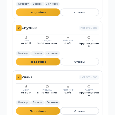
Комфорт
Эконом
Легковое
Подробнее
Отзывы
Спутник
Нет отзывов
#1
💰
⏱️
⭐
🕐
ЦЕНА
ПОДАЧА
РЕЙТИНГ
РАБОТА
от 60 ₽
5 - 10 мин мин
0.0/5
Круглосуточн
о
Комфорт
Эконом
Легковое
Подробнее
Отзывы
Удача
Нет отзывов
#1
💰
⏱️
⭐
🕐
ЦЕНА
ПОДАЧА
РЕЙТИНГ
РАБОТА
от 60 ₽
5 - 10 мин мин
0.0/5
Круглосуточн
о
Комфорт
Эконом
Легковое
Подробнее
Отзывы