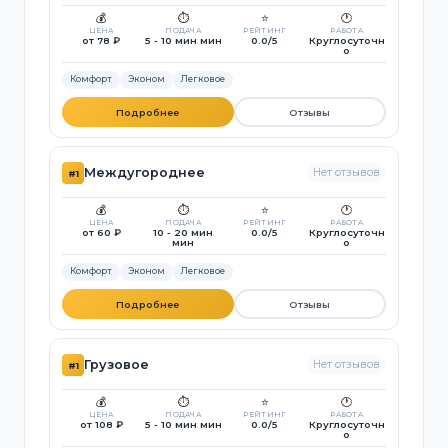
💰
⏱️
⭐
🕐
ЦЕНА
ПОДАЧА
РЕЙТИНГ
РАБОТА
от 78 ₽
5 - 10 мин мин
0.0/5
Круглосуточн
о
Комфорт
Эконом
Легковое
Подробнее
Отзывы
Междугороднее
Нет отзывов
#1
💰
⏱️
⭐
🕐
ЦЕНА
ПОДАЧА
РЕЙТИНГ
РАБОТА
от 60 ₽
10 - 20 мин
0.0/5
Круглосуточн
мин
о
Комфорт
Эконом
Легковое
Подробнее
Отзывы
Грузовое
Нет отзывов
#1
💰
⏱️
⭐
🕐
ЦЕНА
ПОДАЧА
РЕЙТИНГ
РАБОТА
от 108 ₽
5 - 10 мин мин
0.0/5
Круглосуточн
о