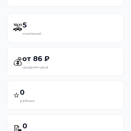
5
🚕
компаний
от 86 ₽
💰
средняя цена
0
⭐
рейтинг
0
📝