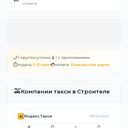
отзывов
🌙
📱
5
круглосуточно
1
с приложением
⏱️
💳
подача
5-10 мин
оплата:
Банковские карты
🚕
Компании такси в Строителе
Яндекс.Такси
Нет отзывов
#1
💰
⏱️
⭐
🕐