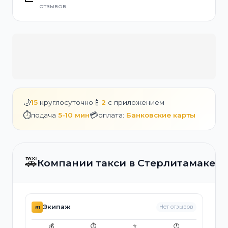
отзывов
🌙
📱
15
круглосуточно
2
с приложением
⏱️
💳
подача
5-10 мин
оплата:
Банковские карты
🚕
Компании такси в Стерлитамаке
Экипаж
Нет отзывов
#1
💰
⏱️
⭐
🕐