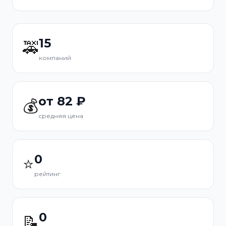
15
🚕
компаний
от 82 ₽
💰
средняя цена
0
⭐
рейтинг
0
📝