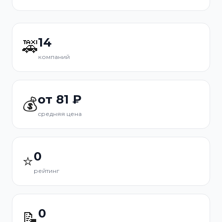
14
🚕
компаний
от 81 ₽
💰
средняя цена
0
⭐
рейтинг
0
📝