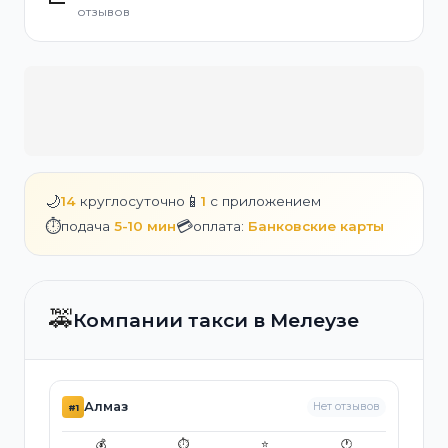
отзывов
🌙
📱
14
круглосуточно
1
с приложением
⏱️
💳
подача
5-10 мин
оплата:
Банковские карты
🚕
Компании такси в Мелеузе
Алмаз
Нет отзывов
#1
💰
⏱️
⭐
🕐