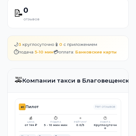
0
📝
отзывов
🌙
📱
3
круглосуточно
0
с приложением
⏱️
💳
подача
5-10 мин
оплата:
Банковские карты
🚕
Компании такси в Благовещенске
Пилот
Нет отзывов
#1
💰
⏱️
⭐
🕐
ЦЕНА
ПОДАЧА
РЕЙТИНГ
РАБОТА
от 144 ₽
5 - 10 мин мин
0.0/5
Круглосуточн
о