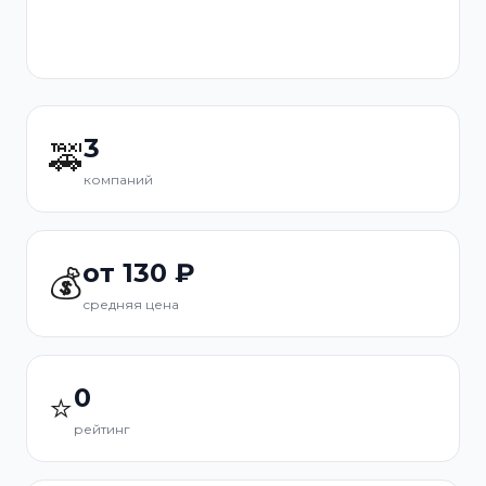
3
🚕
компаний
от 130 ₽
💰
средняя цена
0
⭐
рейтинг