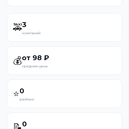
3
🚕
компаний
от 98 ₽
💰
средняя цена
0
⭐
рейтинг
0
📝