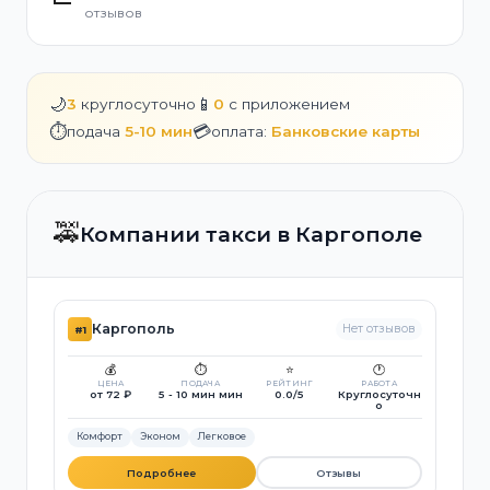
отзывов
🌙
📱
3
круглосуточно
0
с приложением
⏱️
💳
подача
5-10 мин
оплата:
Банковские карты
🚕
Компании такси в Каргополе
Каргополь
Нет отзывов
#1
💰
⏱️
⭐
🕐
ЦЕНА
ПОДАЧА
РЕЙТИНГ
РАБОТА
от 72 ₽
5 - 10 мин мин
0.0/5
Круглосуточн
о
Комфорт
Эконом
Легковое
Подробнее
Отзывы