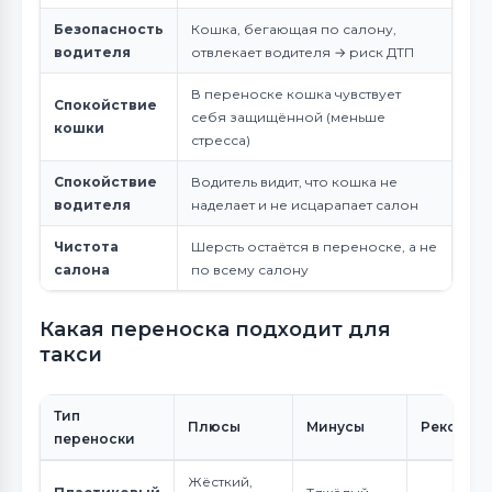
Безопасность
Кошка, бегающая по салону,
водителя
отвлекает водителя → риск ДТП
В переноске кошка чувствует
Спокойствие
себя защищённой (меньше
кошки
стресса)
Спокойствие
Водитель видит, что кошка не
водителя
наделает и не исцарапает салон
Чистота
Шерсть остаётся в переноске, а не
салона
по всему салону
Какая переноска подходит для
такси
Тип
Плюсы
Минусы
Рекомен
переноски
Жёсткий,