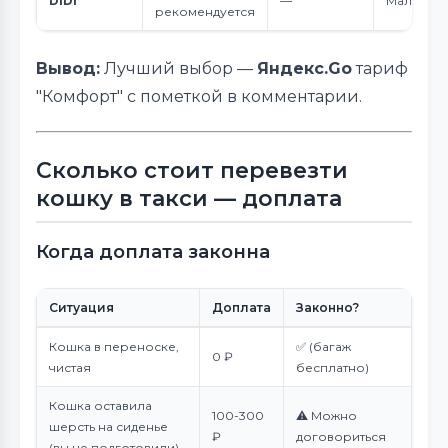
DiDi
—
Мало отз
рекомендуется
Вывод:
Лучший выбор —
Яндекс.Go
тариф
"Комфорт" с пометкой в комментарии.
Сколько стоит перевезти
кошку в такси — доплата
Когда доплата законна
Ситуация
Доплата
Законно?
Кошка в переноске,
✅ (багаж
0 ₽
чистая
бесплатно)
Кошка оставила
100-300
⚠️ Можно
шерсть на сиденье
₽
договориться
(вы не подготовили)