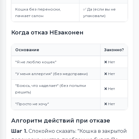
Кошка без переноски,
✅ Да (если вы не
пачкает салон
упаковали)
Когда отказ НЕзаконен
Основание
Законно?
"Я не люблю кошек"
❌ Нет
"У меня аллергия" (без медсправки)
❌ Нет
"Боюсь, что наделает" (без попытки
❌ Нет
решить)
"Просто не хочу"
❌ Нет
Алгоритм действий при отказе
Шаг 1.
Спокойно сказать: "Кошка в закрытой