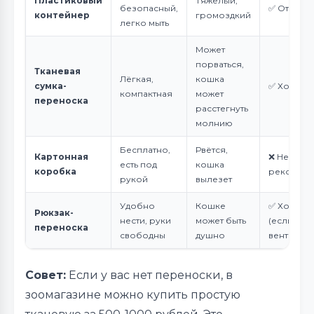
Пластиковый
Тяжёлый,
безопасный,
✅ Отличн
контейнер
громоздкий
легко мыть
Может
порваться,
Тканевая
Лёгкая,
кошка
сумка-
✅ Хорош
компактная
может
переноска
расстегнуть
молнию
Бесплатно,
Рвётся,
Картонная
❌ Не
есть под
кошка
коробка
рекоменд
рукой
вылезет
Удобно
Кошке
✅ Хорош
Рюкзак-
нести, руки
может быть
(если есть
переноска
свободны
душно
вентиляц
Совет:
Если у вас нет переноски, в
зоомагазине можно купить простую