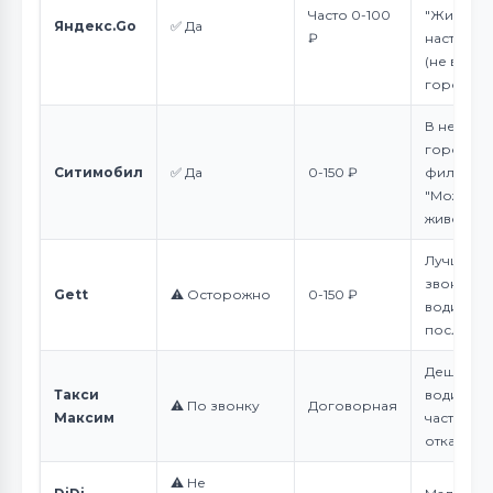
Часто 0-100
"Животны
Яндекс.Go
✅ Да
₽
настройк
(не во вс
городах)
В некото
городах е
Ситимобил
✅ Да
0-150 ₽
фильтр
"Можно с
животным
Лучше
звонить
Gett
⚠️ Осторожно
0-150 ₽
водител
после за
Дешевле,
Такси
водители
⚠️ По звонку
Договорная
Максим
часто
отказыва
⚠️ Не