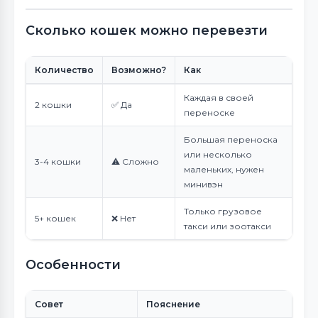
Сколько кошек можно перевезти
Количество
Возможно?
Как
Каждая в своей
2 кошки
✅ Да
переноске
Большая переноска
или несколько
3-4 кошки
⚠️ Сложно
маленьких, нужен
минивэн
Только грузовое
5+ кошек
❌ Нет
такси или зоотакси
Особенности
Совет
Пояснение