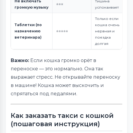
Не включать
Тишина
⭐⭐⭐
громкую музыку
успокаивает
Только если
Таблетки (по
кошка очень
назначению
⭐⭐⭐⭐⭐
нервная и
ветеринара)
поездка
долгая
Важно:
Если кошка громко орёт в
переноске — это нормально. Она так
выражает стресс. Не открывайте переноску
в машине! Кошка может выскочить и
спрятаться под педалями.
Как заказать такси с кошкой
(пошаговая инструкция)