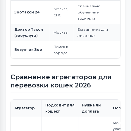
Специально
Москва,
Зоотакси 24
обученные
СПб
водители
Доктор Такси
Есть аптечка для
Москва
(зооуслуга)
животных
Поиск в
Везунчик Зоо
—
городе
Сравнение агрегаторов для
перевозки кошек 2026
Подходит для
Нужна ли
Агрегатор
Особенн
кошек?
доплата
Можно
указать