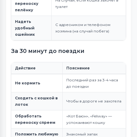
На случай, если кошка захочет в
переноску
туалет
пелёнку
Надеть
С адресником и телефоном
удобный
хозяина (на случай побега)
ошейник
За 30 минут до поездки
Действие
Пояснение
Последний раз за 3-4 часа
Не кормить
до поездки
Сходить с кошкой в
Чтобы в дороге не захотела
лоток
Обработать
«Кот Баюн», «Feliway» —
переноску спреем
успокаивают кошку
Положить любимую
Знакомый запах