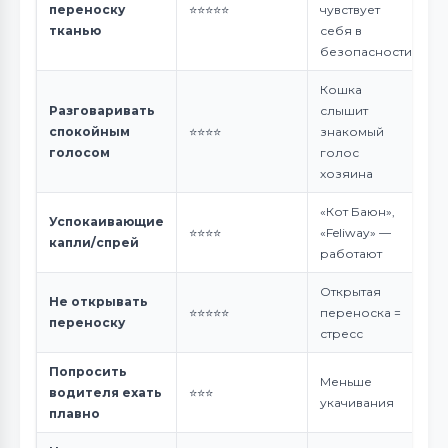
переноску
⭐⭐⭐⭐⭐
чувствует
тканью
себя в
безопасности
Кошка
Разговаривать
слышит
спокойным
⭐⭐⭐⭐
знакомый
голосом
голос
хозяина
«Кот Баюн»,
Успокаивающие
⭐⭐⭐⭐
«Feliway» —
капли/спрей
работают
Открытая
Не открывать
⭐⭐⭐⭐⭐
переноска =
переноску
стресс
Попросить
Меньше
водителя ехать
⭐⭐⭐
укачивания
плавно