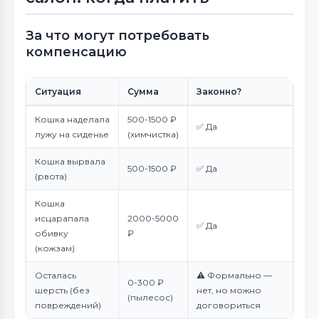
За что могут потребовать
компенсацию
Ситуация
Сумма
Законно?
Кошка наделала
500-1500 ₽
✅ Да
лужу на сиденье
(химчистка)
Кошка вырвала
500-1500 ₽
✅ Да
(рвота)
Кошка
исцарапала
2000-5000
✅ Да
обивку
₽
(кожзам)
Осталась
⚠️ Формально —
0-300 ₽
шерсть (без
нет, но можно
(пылесос)
повреждений)
договориться