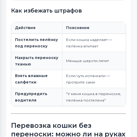
Как избежать штрафов
Действие
Пояснение
Постелить пелёнку
Если кошка наделает —
под переноску
пелёнка впитает
Накрыть переноску
Меньше шерсти летит
тканью
Взять влажные
Если чуть испачкали —
салфетки
протрите сами
Предупредить
"У меня кошка в переноске,
водителя
пелёнка постелена"
Перевозка кошки без
переноски: можно ли на руках