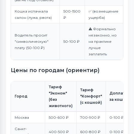
Кошка испачкала
500-1500
✅ (возмещение
салон (лужа, рвота)
₽
ущерба)
⚠️ Формально
Водитель просит
незаконно, но
"символическую"
50-100 ₽
на практике
плату (50-100 ₽)
лучше
заплатить
Цены по городам (ориентир)
Тариф
Тариф
"Эконом"
Доплата
Город
"Комфорт"
(без
за кошку
(с кошкой)
животного)
Москва
500-600 ₽
700-900 ₽
0-100 ₽
Санкт-
400-500 ₽
600-800 ₽
0-100 ₽