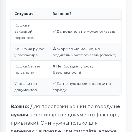
Ситуация
Законно?
Кошка в
закрытой
✅ Да, водитель не может отказать
переноске
Кошка на руках
⚠️ Формально можно, но
у пассажира
водитель может отказать (опасно)
Кошка бегает
❌ Нет (создаёт угрозу
по салону
безопасности)
У кошки нет
✅ Да, не нужны для поездки по
документов
городу
Важно:
Для перевозки кошки по городу
не
нужны
ветеринарные документы (паспорт,
прививки). Они нужны только для
перевозки в поезде или самолёте, а также