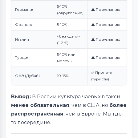
5-10%
Германия
⚠️ По желанию
(округление)
Франция
5-10%
⚠️ По желанию
«без сдачи»
Италия
⚠️ По желанию
(1-2 €)
5-10% или
Турция
⚠️ По желанию
мелочь
✅ Принято
ОАЭ (Дубай)
10-15%
(туристы)
Вывод:
В России культура чаевых в такси
менее обязательная
, чем в США, но
более
распространённая
, чем в Европе. Мы где-
то посередине.