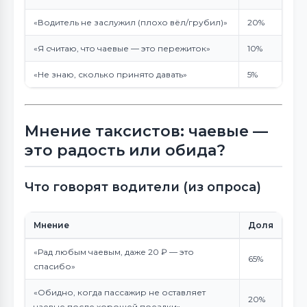
«Водитель не заслужил (плохо вёл/грубил)»
20%
«Я считаю, что чаевые — это пережиток»
10%
«Не знаю, сколько принято давать»
5%
Мнение таксистов: чаевые —
это радость или обида?
Что говорят водители (из опроса)
Мнение
Доля
«Рад любым чаевым, даже 20 ₽ — это
65%
спасибо»
«Обидно, когда пассажир не оставляет
20%
чаевые после хорошей поездки»