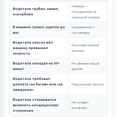
Чаевые —
Водитель грубил, хамил,
поощрение за
оскорблял
хороший сервис
В машине грязно, курили до
Неуважение к
вас
пассажиру
Водитель опасно вёл
Рисковал вашей
машину, превышал
жизнью
скорость
Водитель опоздал на 10+
Не уважает ваше
минут
время
Водитель требовал
доплату «за багаж» или «за
Нарушение закона
ожидание»
Водитель отказывался
Не создал
включить кондиционер/
комфорт
отопление