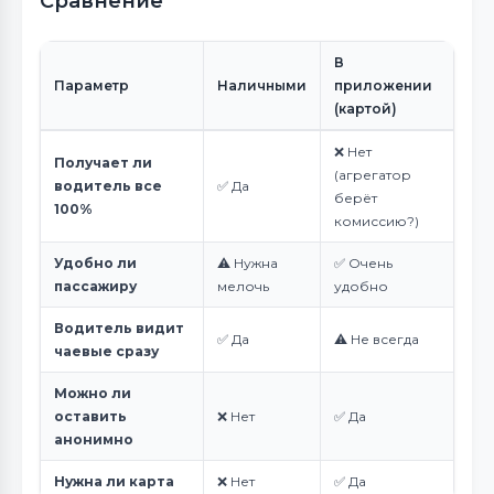
Сравнение
В
Параметр
Наличными
приложении
(картой)
❌ Нет
Получает ли
(агрегатор
водитель все
✅ Да
берёт
100%
комиссию?)
Удобно ли
⚠️ Нужна
✅ Очень
пассажиру
мелочь
удобно
Водитель видит
✅ Да
⚠️ Не всегда
чаевые сразу
Можно ли
оставить
❌ Нет
✅ Да
анонимно
Нужна ли карта
❌ Нет
✅ Да