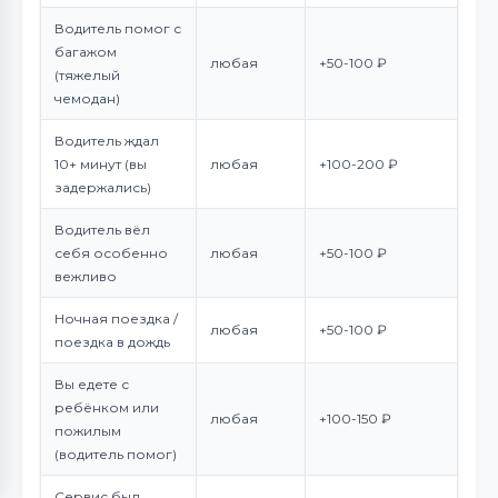
Водитель помог с
багажом
любая
+50-100 ₽
(тяжелый
чемодан)
Водитель ждал
10+ минут (вы
любая
+100-200 ₽
задержались)
Водитель вёл
себя особенно
любая
+50-100 ₽
вежливо
Ночная поездка /
любая
+50-100 ₽
поездка в дождь
Вы едете с
ребёнком или
любая
+100-150 ₽
пожилым
(водитель помог)
Сервис был